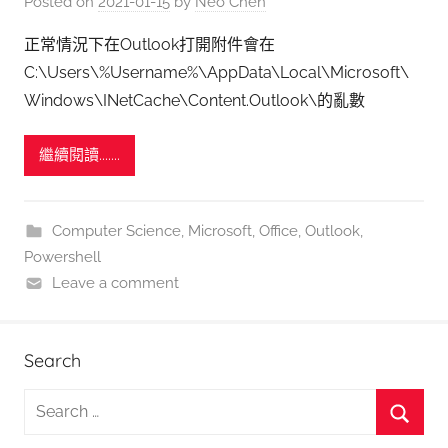
Posted on
2021-01-15
by
Neo Chen
正常情況下在Outlook打開附件會在
C:\Users\%Username%\AppData\Local\Microsoft\
Windows\INetCache\Content.Outlook\的亂數
繼續閱讀.......
Computer Science
,
Microsoft
,
Office
,
Outlook
,
Powershell
Leave a comment
Search
S
e
S