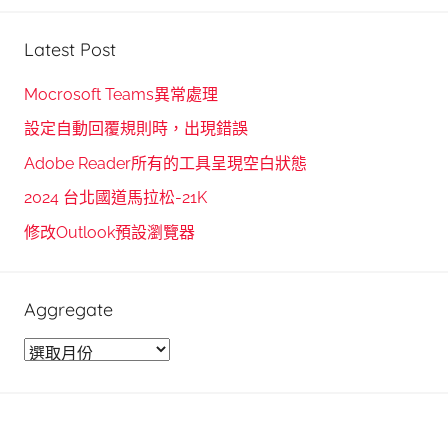
a
e
r
Latest Post
a
c
r
h
Mocrosoft Teams異常處理
c
f
設定自動回覆規則時，出現錯誤
h
o
Adobe Reader所有的工具呈現空白狀態
r
2024 台北國道馬拉松-21K
:
修改Outlook預設瀏覽器
Aggregate
A
g
g
r