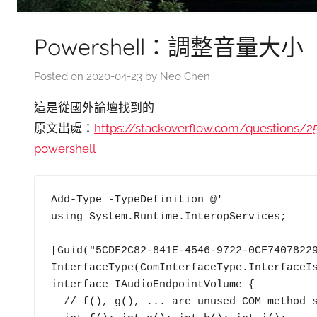
Powershell：調整音量大小
Posted on
2020-04-23
by
Neo Chen
這是從國外論壇找到的
原文出處：
https://stackoverflow.com/questions
powershell
Add-Type -TypeDefinition @'

using System.Runtime.InteropServices;

[Guid("5CDF2C82-841E-4546-9722-0CF74078229
InterfaceType(ComInterfaceType.InterfaceIs
interface IAudioEndpointVolume {

  // f(), g(), ... are unused COM method slots. Define these if you care
