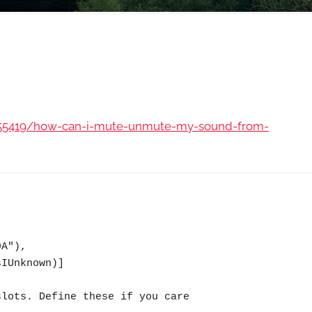
/255419/how-can-i-mute-unmute-my-sound-from-
A"), 
IUnknown)]
