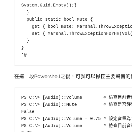
System.Guid.Empty));}

  }

  public static bool Mute {

    get { bool mute; Marshal.ThrowExceptionForHR(Vol().GetMute(out mute)); return mute; }

    set { Marshal.ThrowExceptionForHR(Vol().SetMute(value, System.Guid.Empty)); }

  }

}

'@
在這一段Powershell之後，可就可以操控主要聲音
PS C:\> [Audio]::Volume        # 檢查目
PS C:\> [Audio]::Mute          # 檢查是
False 

PS C:\> [Audio]::Volume = 0.75 # 設定音量為7
PS C:\> [Audio]::Volume        # 檢查目