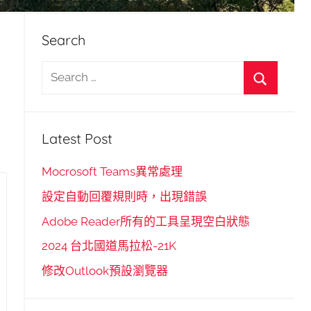
Search
S
e
S
a
e
r
Latest Post
a
c
r
h
Mocrosoft Teams異常處理
c
f
設定自動回覆規則時，出現錯誤
h
o
Adobe Reader所有的工具呈現空白狀態
r
2024 台北國道馬拉松-21K
:
修改Outlook預設瀏覽器