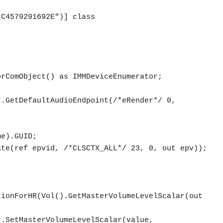
C4579291692E")] class 