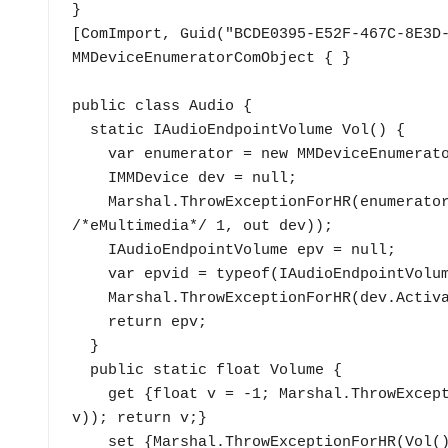
}

[ComImport, Guid("BCDE0395-E52F-467C-8E3D-
MMDeviceEnumeratorComObject { }

public class Audio {

  static IAudioEndpointVolume Vol() {

    var enumerator = new MMDeviceEnumeratorComObject() as IMMDeviceEnumerator;

    IMMDevice dev = null;

    Marshal.ThrowExceptionForHR(enumerator.GetDefaultAudioEndpoint(/*eRender*/ 0, 
/*eMultimedia*/ 1, out dev));

    IAudioEndpointVolume epv = null;

    var epvid = typeof(IAudioEndpointVolume).GUID;

    Marshal.ThrowExceptionForHR(dev.Activate(ref epvid, /*CLSCTX_ALL*/ 23, 0, out epv));

    return epv;

  }

  public static float Volume {

    get {float v = -1; Marshal.ThrowExceptionForHR(Vol().GetMasterVolumeLevelScalar(out 
v)); return v;}

    set {Marshal.ThrowExceptionForHR(Vol().SetMasterVolumeLevelScalar(value, 