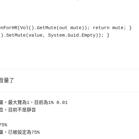
的音量了
前音量，最大聲為1，目前為1% 0.01 

否靜音，目前不是靜音 

5% 

前音量，已被設定為75%
