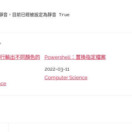


是否為靜音，目前已經被設定為靜音 True

。
l：單行輸出不同顏色的
Powershell：置換指定檔案
日期
2022-03-11
關於
Computer Science
nce