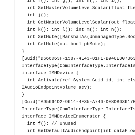
  int f(); int g(); int h(); int i();

  int SetMasterVolumeLevelScalar(float fLevel, System.Guid pguidEventContext);

  int j();

  int GetMasterVolumeLevelScalar(out float pfLevel);

  int k(); int l(); int m(); int n();

  int SetMute([MarshalAs(UnmanagedType.Bool)] bool bMute, System.Guid pguidEventContext);

  int GetMute(out bool pbMute);

}

[Guid("D666063F-1587-4E43-81F1-B948E807363
InterfaceType(ComInterfaceType.InterfaceIs
interface IMMDevice {

  int Activate(ref System.Guid id, int clsCtx, int activationParams, out 
IAudioEndpointVolume aev);

}

[Guid("A95664D2-9614-4F35-A746-DE8DB63617E
InterfaceType(ComInterfaceType.InterfaceIs
interface IMMDeviceEnumerator {

  int f(); // Unused

  int GetDefaultAudioEndpoint(int dataFlow, int role, out IMMDevice endpoint);
