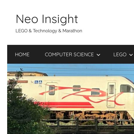
Skip
to
Neo Insight
content
LEGO & Technology & Marathon
HOME
COMPUTER SCIENCE
LEGO