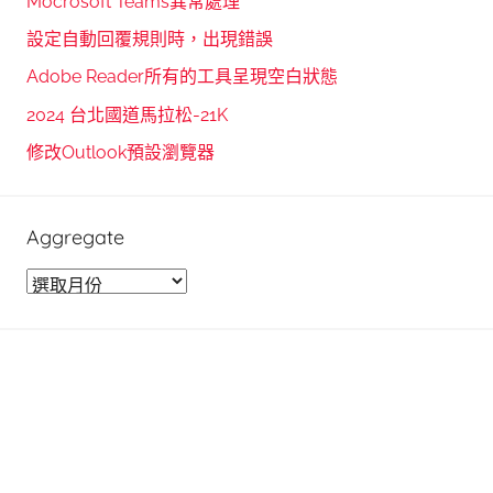
Mocrosoft Teams異常處理
c
f
設定自動回覆規則時，出現錯誤
h
o
Adobe Reader所有的工具呈現空白狀態
r
2024 台北國道馬拉松-21K
:
修改Outlook預設瀏覽器
Aggregate
A
g
g
r
e
g
a