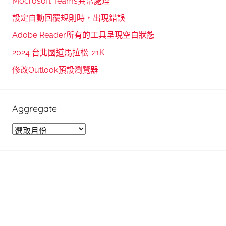
Mocrosoft Teams異常處理
c
f
設定自動回覆規則時，出現錯誤
h
o
Adobe Reader所有的工具呈現空白狀態
r
2024 台北國道馬拉松-21K
:
修改Outlook預設瀏覽器
Aggregate
A
g
g
r
e
g
a