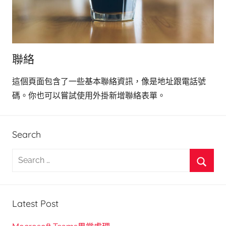
聯絡
這個頁面包含了一些基本聯絡資訊，像是地址跟電話號
碼。你也可以嘗試使用外掛新增聯絡表單。
Search
S
e
S
a
e
r
Latest Post
a
c
r
h